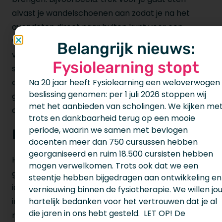
alvast je wandelschoenen aan zodat je na het
avondeten direct naar buiten kunt voor een
wandeling. Het aanleren van nieuwe gewoontes
Belangrijk nieuws:
vraagt veel herhaling in een specifieke context of
Fysiolearning stopt
situatie, waarbij het herhaaldelijk aanbieden van
cues helpend is. Op die manier wordt het nieuwe
Na 20 jaar heeft Fysiolearning een weloverwogen
beslissing genomen: per 1 juli 2026 stoppen wij
gedrag uiteindelijk een automatisme en is de kans
met het aanbieden van scholingen. We kijken me
op lange termijn gedragsverandering groter.
trots en dankbaarheid terug op een mooie
periode, waarin we samen met bevlogen
Individuele mogelijkheden
docenten meer dan 750 cursussen hebben
georganiseerd en ruim 18.500 cursisten hebben
Het bewerkstelligen van duurzame
mogen verwelkomen. Trots ook dat we een
gedragsverandering is ook afhankelijk van
steentje hebben bijgedragen aan ontwikkeling en
iemands individuele mogelijkheden. Het succesvol
vernieuwing binnen de fysiotherapie. We willen jo
hartelijk bedanken voor het vertrouwen dat je al
inzetten van zelfregulatie en het aanleren van
die jaren in ons hebt gesteld. LET OP! De
nieuwe gewoontes is afhankelijk van iemands