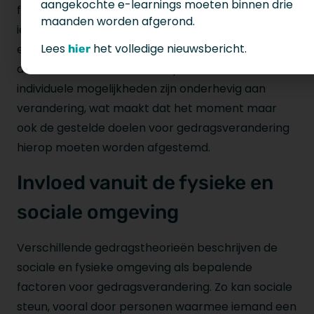
aangekochte e-learnings moeten binnen drie
fysieke en mentale mogelijkheden. Wanneer
maanden worden afgerond.
iemand vermoeid is, zich ziek voelt of veel stress
Lees
het volledige nieuwsbericht.
ervaart, kan dit de mogelijkheden om gedrag
hier
duurzaam te veranderen beperken. Deze
individuele mogelijkheden zijn onderhevig aan
verandering, wat maakt dat het moment maar
ook de gestelde doelen voor gedragsverandering
hierop moeten worden afgestemd.
Invloed vanuit de fysieke en
sociale omgeving
Verschillende gedragstheorieën beschrijven de
sociale en fysieke omgeving als bepalende
factoren voor gedragsverandering. Zo kan sociale
steun, vooral door personen waarmee iemand een