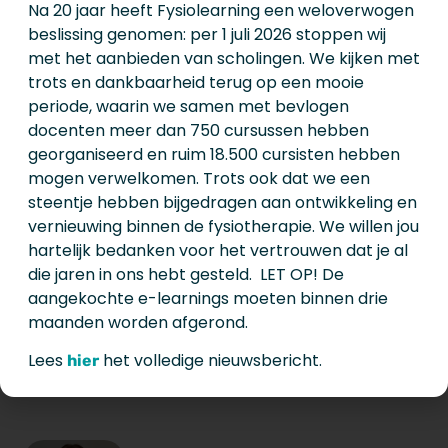
Na 20 jaar heeft Fysiolearning een weloverwogen
beslissing genomen: per 1 juli 2026 stoppen wij
met het aanbieden van scholingen. We kijken met
Astrid Lahousse PhD
trots en dankbaarheid terug op een mooie
periode, waarin we samen met bevlogen
Astrid Lahousse is onderzoekster
docenten meer dan 750 cursussen hebben
aan de Vrije Universiteit Brussel.
georganiseerd en ruim 18.500 cursisten hebben
Ze is lid van twee
mogen verwelkomen. Trots ook dat we een
onderzoeksgroepen: de Pain in
steentje hebben bijgedragen aan ontwikkeling en
Motion onderzoeksgroep en de
vernieuwing binnen de fysiotherapie. We willen jou
Rehabilitation Research
hartelijk bedanken voor het vertrouwen dat je al
onderzoeksgroep. Haar
die jaren in ons hebt gesteld. LET OP! De
onderzoek richt zich op
aangekochte e-learnings moeten binnen drie
chronische pijn na kanker.
maanden worden afgerond.
Lees
het volledige nieuwsbericht.
hier
lees verder