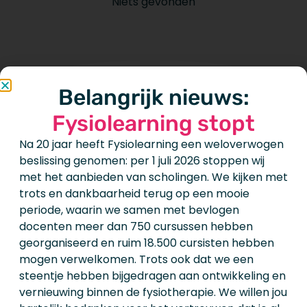
Niets gevonden
Belangrijk nieuws:
Fysiolearning stopt
Na 20 jaar heeft Fysiolearning een weloverwogen
Wat wil je doen?
beslissing genomen: per 1 juli 2026 stoppen wij
met het aanbieden van scholingen. We kijken met
trots en dankbaarheid terug op een mooie
periode, waarin we samen met bevlogen
docenten meer dan 750 cursussen hebben
georganiseerd en ruim 18.500 cursisten hebben
mogen verwelkomen. Trots ook dat we een
Neem contact met ons op
steentje hebben bijgedragen aan ontwikkeling en
vernieuwing binnen de fysiotherapie. We willen jou