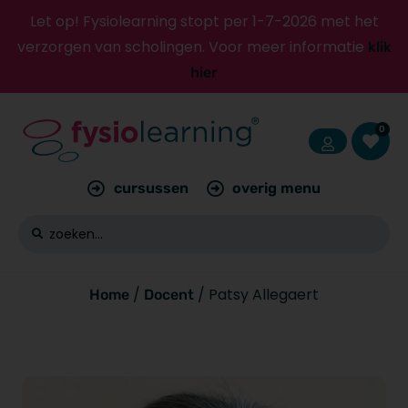
Let op! Fysiolearning stopt per 1-7-2026 met het
verzorgen van scholingen. Voor meer informatie
klik
hier
0
cursussen
overig menu
/
/ Patsy Allegaert
Home
Docent