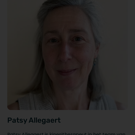
Patsy Allegaert
Patsy Allegaert is kinesitherapeut in het team van