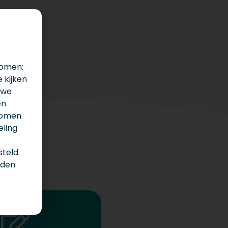
nomen:
 kijken
 we
en
komen.
eling
teld.
nden