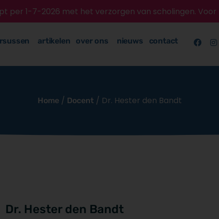
topt per 1-7-2026 met het verzorgen van scholingen. Voo
rsussen
artikelen
over ons
nieuws
contact
/
/ Dr. Hester den Bandt
Home
Docent
Dr. Hester den Bandt