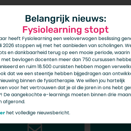
Belangrijk nieuws:
Niets gevonden
Fysiolearning stopt
jaar heeft Fysiolearning een weloverwogen beslissing ge
juli 2026 stoppen wij met het aanbieden van scholingen. We
ots en dankbaarheid terug op een mooie periode, waarin
 met bevlogen docenten meer dan 750 cursussen hebb
niseerd en ruim 18.500 cursisten hebben mogen verwel
ook dat we een steentje hebben bijgedragen aan ontwikk
ieuwing binnen de fysiotherapie. We willen jou hartelijk
en voor het vertrouwen dat je al die jaren in ons hebt ges
! De aangekochte e-learnings moeten binnen drie maa
Wat wil je doen?
 afgerond.
het volledige nieuwsbericht.
ier