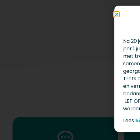
Na 20 
per 1 
met tr
samen
georga
Trots 
en vern
bedank
LET OP
worden
Lees
h