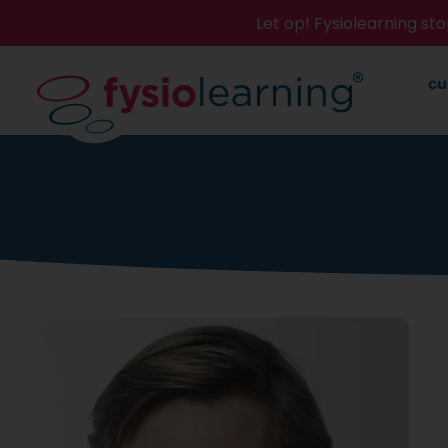
Let op! Fysiolearning s
cu