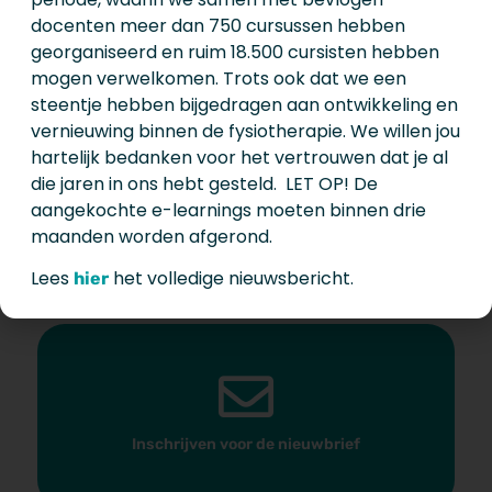
docenten meer dan 750 cursussen hebben
georganiseerd en ruim 18.500 cursisten hebben
Wat wil je doen?
mogen verwelkomen. Trots ook dat we een
steentje hebben bijgedragen aan ontwikkeling en
vernieuwing binnen de fysiotherapie. We willen jou
hartelijk bedanken voor het vertrouwen dat je al
die jaren in ons hebt gesteld. LET OP! De
aangekochte e-learnings moeten binnen drie
maanden worden afgerond.
Neem contact met ons op
Lees
het volledige nieuwsbericht.
hier
Inschrijven voor de nieuwbrief