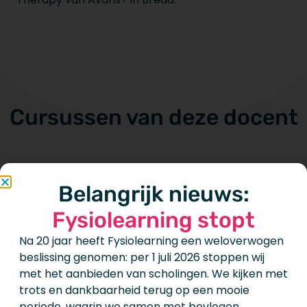
Cursussen van deze docent
Belangrijk nieuws:
Niets gevonden
Fysiolearning stopt
Na 20 jaar heeft Fysiolearning een weloverwogen
beslissing genomen: per 1 juli 2026 stoppen wij
met het aanbieden van scholingen. We kijken met
trots en dankbaarheid terug op een mooie
periode, waarin we samen met bevlogen