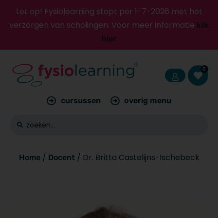
Let op! Fysiolearning stopt per 1-7-2026 met het
verzorgen van scholingen. Voor meer informatie
klik
hier
0
cursussen
overig menu
/
/ Dr. Britta Castelijns-Ischebeck
Home
Docent