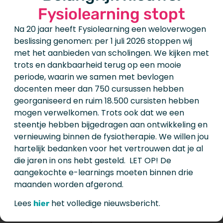
Fysiolearning stopt
Drs. Emma Rheel
Na 20 jaar heeft Fysiolearning een weloverwogen
beslissing genomen: per 1 juli 2026 stoppen wij
met het aanbieden van scholingen. We kijken met
trots en dankbaarheid terug op een mooie
Werkingsmechanismen bij
periode, waarin we samen met bevlogen
docenten meer dan 750 cursussen hebben
artrose
georganiseerd en ruim 18.500 cursisten hebben
mogen verwelkomen. Trots ook dat we een
steentje hebben bijgedragen aan ontwikkeling en
vernieuwing binnen de fysiotherapie. We willen jou
hartelijk bedanken voor het vertrouwen dat je al
die jaren in ons hebt gesteld. LET OP! De
aangekochte e-learnings moeten binnen drie
maanden worden afgerond.
Lees
het volledige nieuwsbericht.
hier