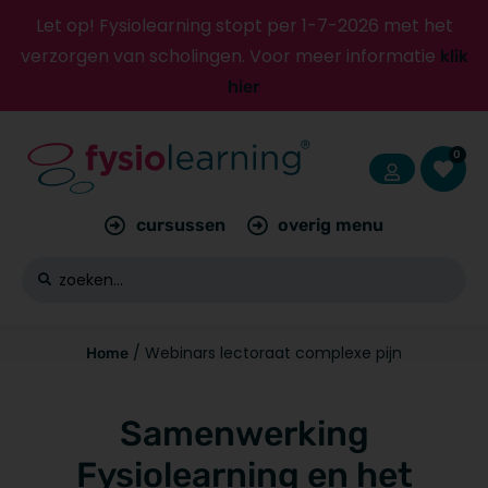
Let op! Fysiolearning stopt per 1-7-2026 met het
verzorgen van scholingen. Voor meer informatie
klik
hier
0
cursussen
overig menu
/ Webinars lectoraat complexe pijn
Home
Samenwerking
Fysiolearning en het